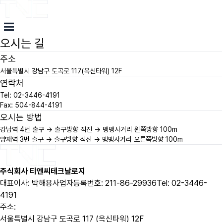
오시는 길
50m
주소
서울특별시 강남구 도곡로 117(옥신타워) 12F
연락처
Tel: 02-3446-4191
Fax: 504-844-4191
오시는 방법
강남역
4번 출구 → 출구방향 직진 → 뱅뱅사거리 왼쪽방향 100m
양재역
3번 출구 → 출구방향 직진 → 뱅뱅사거리 오른쪽방향 100m
주식회사 티엔씨테크날로지
대표이사: 박해용
사업자등록번호: 211-86-29936
Tel: 02-3446-
4191
주소:
서울특별시 강남구 도곡로 117 (옥신타워) 12F